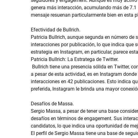
seguidores y engagement. Aunque es muy activo e
genera más interacción, acumulando más de 7.1 mi
mensaje resuenan particularmente bien en esta p
Efectividad de Bullrich.
Patricia Bullrich, aunque segunda en número de s
interacciones por publicación, lo que indica que 
estrategia en Instagram, en particular, parece est
Patricia Bullrich: La Estratega de Twitter.
 Bullrich tiene una presencia sólida en Twitter, con 1.5 millones de seguidores y 75 tweets. Sin embargo, 
a pesar de esta actividad, es en Instagram dond
interacciones en 42 publicaciones. Esto indica q
preferida, Instagram le brinda una mayor conexi
Desafíos de Massa.
Sergio Massa, a pesar de tener una base consider
desafíos en términos de engagement. Sus interacc
candidatos, lo que indica una oportunidad de mej
El perfil de Sergio Massa tiene una base de segui