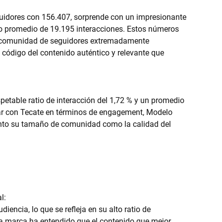
uidores con 156.407, sorprende con un impresionante 
so promedio de 19.195 interacciones. Estos números 
a comunidad de seguidores extremadamente 
código del contenido auténtico y relevante que 
etable ratio de interacción del 1,72 % y un promedio 
par con Tecate en términos de engagement, Modelo 
anto su tamaño de comunidad como la calidad del 
l:
iencia, lo que se refleja en su alto ratio de 
La marca ha entendido que el contenido que mejor 